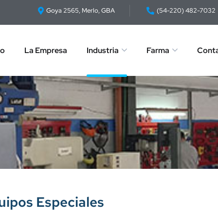
Goya 2565, Merlo, GBA
(54-220) 482-7032
io
La Empresa
Industria
Farma
Cont
uipos Especiales